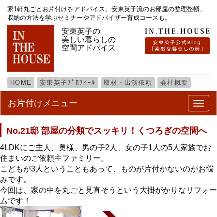
家1軒丸ごとお片付けをアドバイス。安東英子流のお部屋の整理整頓、
収納の方法を学ぶセミナーやアドバイザー育成コースも。
安東英子の
美しい暮らしの
空間アドバイス
HOME
安東英子ﾌﾟﾛﾌｨｰﾙ
取材・出演依頼
会社概要
お片付けメニュー
メ
ニ
ュ
No.21邸 部屋の分類でスッキリ！くつろぎの空間へ
ー
4LDKにご主人、奥様、男の子2人、女の子1人の5人家族でお
住まいのご依頼主ファミリー。
こどもが3人ということもあって、ものが片付かないのがお悩
みです。
今回は、家の中を丸ごと見直そうという大掛がかりなリフォー
ムです！